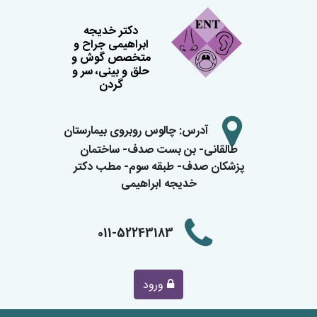
دکتر خدیجه
ابراهیمی جراح و
متخصص گوش و
حلق و بینی، سر و
گردن
آدرس: چالوس روبروی بیمارستان
طالقانی- بن بست صدف- ساختمان
پزشکان صدف- طبقه سوم- مطب دکتر
خدیجه ابراهیمی
011-52243183
ورود